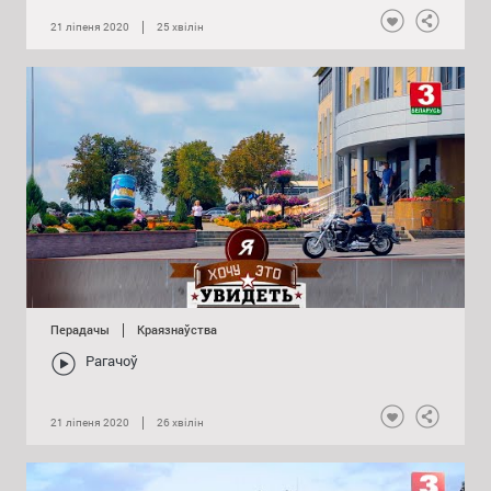
21 ліпеня 2020
25 хвілін
Нравится
Падзяліц
Перадачы
Краязнаўства
Рагачоў
21 ліпеня 2020
26 хвілін
Нравится
Падзяліц