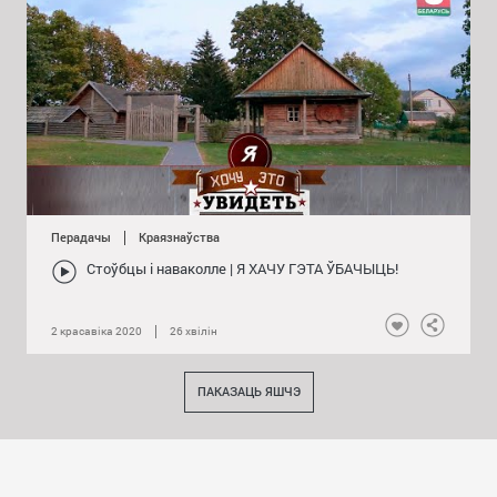
Перадачы
Краязнаўства
Стоўбцы і наваколле | Я ХАЧУ ГЭТА ЎБАЧЫЦЬ!
2 красавіка 2020
26 хвілін
Нравится
Падзяліц
ПАКАЗАЦЬ ЯШЧЭ