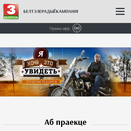
БЕЛТЭЛЕРАДЫЁКАМПАНІЯ
Беларусь
3
Прамы эфір
Аб праекце