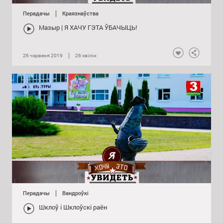
Перадачы
Краязнаўства
Валожын | Я ХАЧУ ГЭТА ЎБАЧЫЦЬ!
Мазыр | Я ХАЧУ ГЭТА ЎБАЧЫЦЬ!
27 студзеня 2020
Нравится
Падзялі
26 чэрвеня 2019
26 хвілін
Нравится
Падзяліц
Перадачы
Вандроўкі
Шклоў і Шклоўскі раён