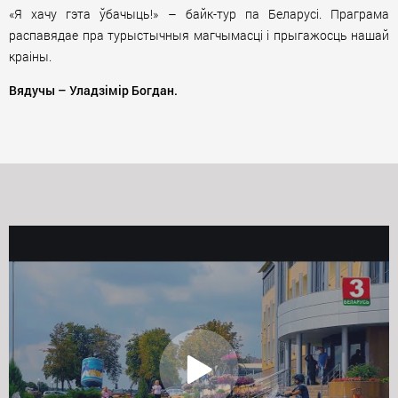
«Я хачу гэта ўбачыць!» – байк-тур па Беларусі. Праграма
распавядае пра турыстычныя магчымасці і прыгажосць нашай
краіны.
Вядучы –
Уладзімір Богдан.